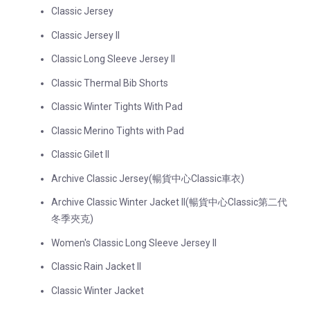
Classic Jersey
Classic Jersey II
Classic Long Sleeve Jersey II
Classic Thermal Bib Shorts
Classic Winter Tights With Pad
Classic Merino Tights with Pad
Classic Gilet II
Archive Classic Jersey(暢貨中心Classic車衣)
Archive Classic Winter Jacket II(暢貨中心Classic第二代
冬季夾克)
Women's Classic Long Sleeve Jersey II
Classic Rain Jacket II
Classic Winter Jacket